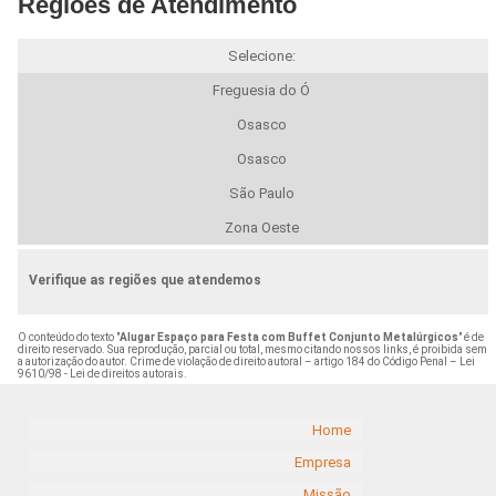
Regiões de Atendimento
Selecione:
Freguesia do Ó
Osasco
Osasco
São Paulo
Zona Oeste
Verifique as regiões que atendemos
O conteúdo do texto "
Alugar Espaço para Festa com Buffet Conjunto Metalúrgicos
" é de
direito reservado. Sua reprodução, parcial ou total, mesmo citando nossos links, é proibida sem
a autorização do autor. Crime de violação de direito autoral – artigo 184 do Código Penal –
Lei
9610/98 - Lei de direitos autorais
.
Home
Empresa
Missão