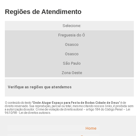
Regiões de Atendimento
Selecione:
Freguesia do Ó
Osasco
Osasco
São Paulo
Zona Oeste
Verifique as regiões que atendemos
O conteúdo do texto "
Onde Alugar Espaço para Festa de Bodas Cidade de Deus
" é de
direito reservado. Sua reprodução, parcial ou total, mesmo citando nossos links, é proibida sem
a autorização do autor. Crime de violação de direito autoral – artigo 184 do Código Penal –
Lei
9610/98 - Lei de direitos autorais
.
Home