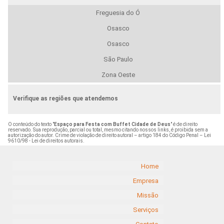
Freguesia do Ó
Osasco
Osasco
São Paulo
Zona Oeste
Verifique as regiões que atendemos
O conteúdo do texto "
Espaço para Festa com Buffet Cidade de Deus
" é de direito
reservado. Sua reprodução, parcial ou total, mesmo citando nossos links, é proibida sem a
autorização do autor. Crime de violação de direito autoral – artigo 184 do Código Penal –
Lei
9610/98 - Lei de direitos autorais
.
Home
Empresa
Missão
Serviços