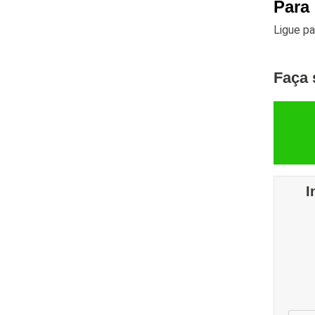
Para
Ligue p
Faça 
I