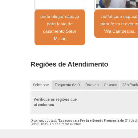
onde alugar espaço
buffet com espaço
para festa de
para festa e event
casamento Setor
Vila Campesina
Militar
Regiões de Atendimento
Selecione:
Freguesia do Ó
Osasco
Osasco
São Paul
Verifique as regiões que
atendemos
O conteúdo do texto "
Espaços para Festa e Evento Freguesia do Ó
" é de d
Lei 9610/98 - Lei de direitos autorais
.