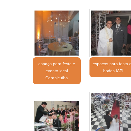
espaço para festa e
espaços para festa 
evento local
bodas IAPI
Carapicuíba