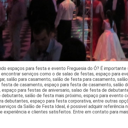
ndo espaços para festa e evento Freguesia do Ó? É importante 
 encontrar serviços como o de salao de festas, espaço para eve
gar, salão para casamento, salão de festa para casamento, salão
e festa de casamento, espaço para festa de casamento, salão d
 espaço para festas de aniversario, salao de festa de debutante
 debutante, salão de festa mais próximo, espaço para evento co
ra debutantes, espaço para festa corporativa, entre outras opç
erviços da Salão de Festa Ideal, é possivel adquirir referência
e experiência e clientes satisfeitos. Entre em contato para mai