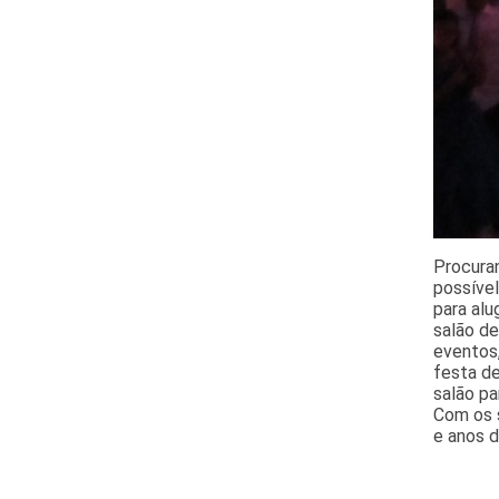
Procura
possível
para alu
salão d
eventos,
festa de
salão pa
Com os s
e anos d