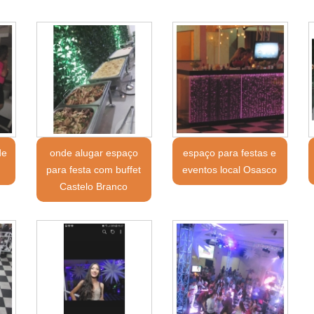
de
onde alugar espaço
espaço para festas e
para festa com buffet
eventos local Osasco
Castelo Branco