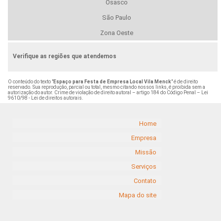
Osasco
São Paulo
Zona Oeste
Verifique as regiões que atendemos
O conteúdo do texto "
Espaço para Festa de Empresa Local Vila Menck
" é de direito
reservado. Sua reprodução, parcial ou total, mesmo citando nossos links, é proibida sem a
autorização do autor. Crime de violação de direito autoral – artigo 184 do Código Penal –
Lei
9610/98 - Lei de direitos autorais
.
Home
Empresa
Missão
Serviços
Contato
Mapa do site