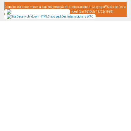
©
O inteiro teor deste site está sujeito à proteção de direitos autorais. Copyright
Salão de Festa
Ideal (Lei 9610 de 19/02/1998)