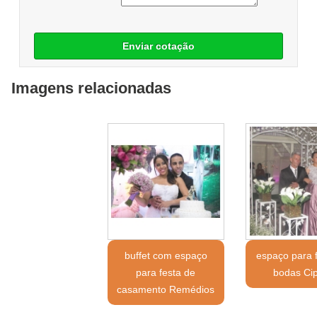
Enviar cotação
Imagens relacionadas
buffet com espaço
espaço para 
para festa de
bodas Ci
casamento Remédios