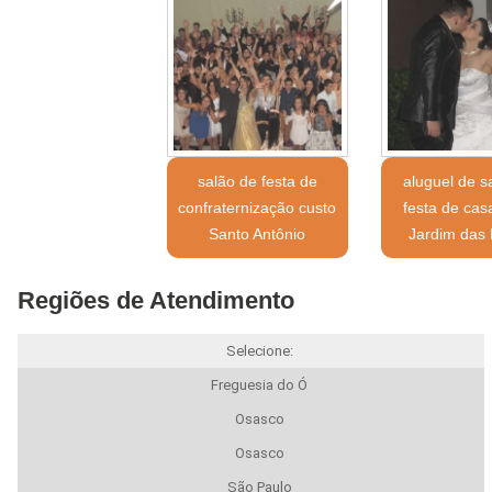
salão de festa de
aluguel de s
confraternização custo
festa de ca
Santo Antônio
Jardim das 
Regiões de Atendimento
Selecione:
Freguesia do Ó
Osasco
Osasco
São Paulo