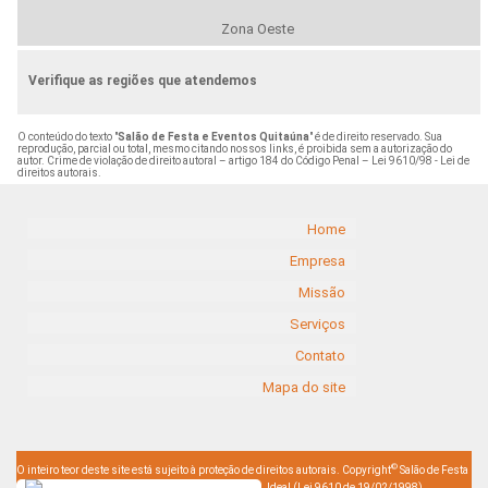
Zona Oeste
Verifique as regiões que atendemos
O conteúdo do texto "
Salão de Festa e Eventos Quitaúna
" é de direito reservado. Sua
reprodução, parcial ou total, mesmo citando nossos links, é proibida sem a autorização do
autor. Crime de violação de direito autoral – artigo 184 do Código Penal –
Lei 9610/98 - Lei de
direitos autorais
.
Home
Empresa
Missão
Serviços
Contato
Mapa do site
©
O inteiro teor deste site está sujeito à proteção de direitos autorais. Copyright
Salão de Festa
Ideal (Lei 9610 de 19/02/1998)