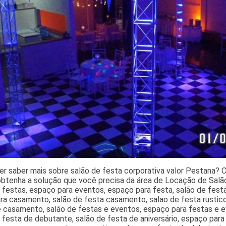
r saber mais sobre salão de festa corporativa valor Pestana? 
obtenha a solução que você precisa da área de Locação de Salão 
 festas, espaço para eventos, espaço para festa, salão de festa
ra casamento, salão de festa casamento, salao de festa rustic
 casamento, salão de festas e eventos, espaço para festas e ev
 festa de debutante, salão de festa de aniversário, espaço par