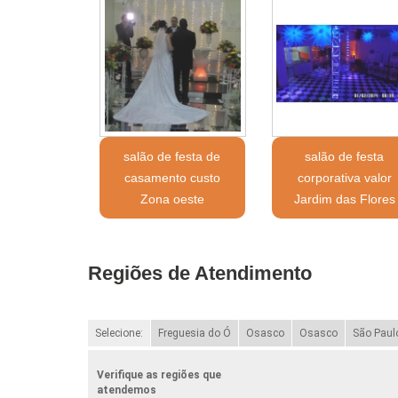
salão de festa de
salão de festa
casamento custo
corporativa valor
Zona oeste
Jardim das Flores
Regiões de Atendimento
Selecione:
Freguesia do Ó
Osasco
Osasco
São Paul
Verifique as regiões que
atendemos