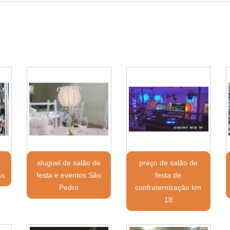
aluguel de salão de
preço de salão de
as
festa e eventos São
festa de
Pedro
confraternização km
18