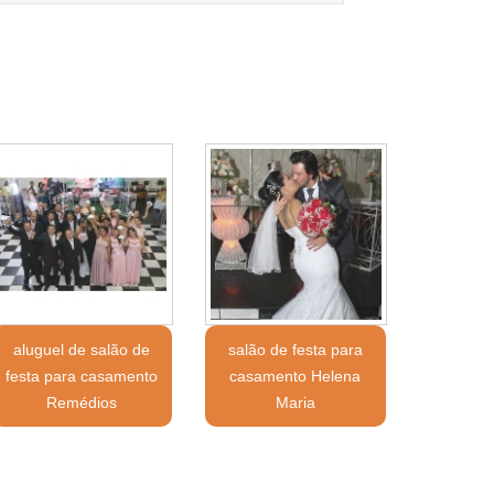
aluguel de salão de
salão de festa para
festa para casamento
casamento Helena
Remédios
Maria