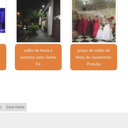
salão de festa e
preço de salão de
eventos valor Santa
festa de casamento
Fé
Pirituba
o
Zona Oeste