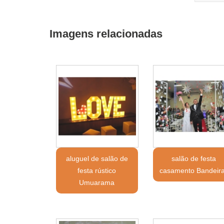
Imagens relacionadas
aluguel de salão de
salão de festa
festa rústico
casamento Bandeir
Umuarama