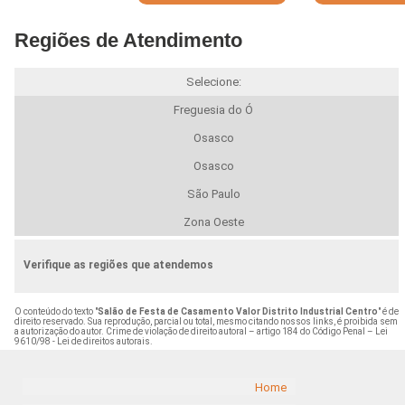
Regiões de Atendimento
Selecione:
Freguesia do Ó
Osasco
Osasco
São Paulo
Zona Oeste
Verifique as regiões que atendemos
O conteúdo do texto "
Salão de Festa de Casamento Valor Distrito Industrial Centro
" é de
direito reservado. Sua reprodução, parcial ou total, mesmo citando nossos links, é proibida sem
a autorização do autor. Crime de violação de direito autoral – artigo 184 do Código Penal –
Lei
9610/98 - Lei de direitos autorais
.
Home