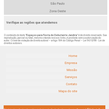
São Paulo
Zona Oeste
Verifique as regiões que atendemos
O conteúdo do texto "
Espaços para Festa de Debutante Jandira
" é de direito reservado. Sua
reprodução, parcial ou total, mesmo citando nossos links, é proibida sem a autorização do
autor. Crime de violação de direito autoral – artigo 184 do Código Penal –
Lei 9610/98 - Lei de
direitos autorais
.
Home
Empresa
Missão
Serviços
Contato
Mapa do site
©