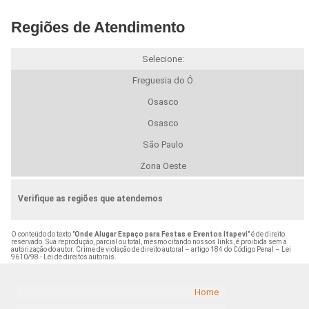
Regiões de Atendimento
Selecione:
Freguesia do Ó
Osasco
Osasco
São Paulo
Zona Oeste
Verifique as regiões que atendemos
O conteúdo do texto "
Onde Alugar Espaço para Festas e Eventos Itapevi
" é de direito
reservado. Sua reprodução, parcial ou total, mesmo citando nossos links, é proibida sem a
autorização do autor. Crime de violação de direito autoral – artigo 184 do Código Penal –
Lei
9610/98 - Lei de direitos autorais
.
Home