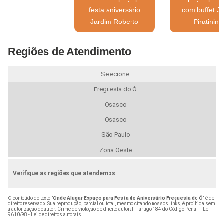
festa aniversário
com buffet 
Jardim Roberto
Piratini
Regiões de Atendimento
Selecione:
Freguesia do Ó
Osasco
Osasco
São Paulo
Zona Oeste
Verifique as regiões que atendemos
O conteúdo do texto "
Onde Alugar Espaço para Festa de Aniversário Freguesia do Ó
" é de
direito reservado. Sua reprodução, parcial ou total, mesmo citando nossos links, é proibida sem
a autorização do autor. Crime de violação de direito autoral – artigo 184 do Código Penal –
Lei
9610/98 - Lei de direitos autorais
.