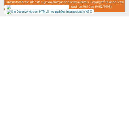
©
O inteiro teor deste site está sujeito à proteção de direitos autorais. Copyright
Salão de Festa
Ideal (Lei 9610 de 19/02/1998)