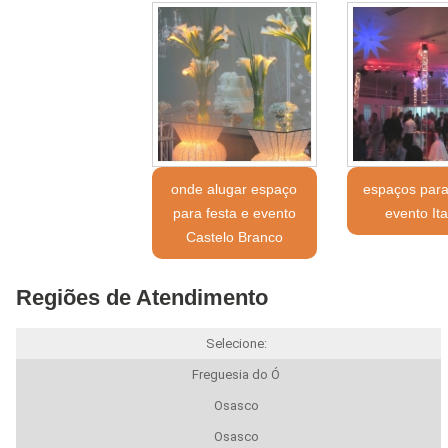
onde alugar espaço
espaços para
para festa e evento
evento It
Castelo Branco
Regiões de Atendimento
Selecione:
Freguesia do Ó
Osasco
Osasco