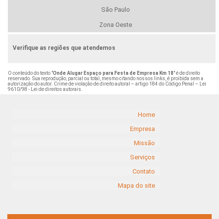
São Paulo
Zona Oeste
Verifique as regiões que atendemos
O conteúdo do texto "
Onde Alugar Espaço para Festa de Empresa Km 18
" é de direito
reservado. Sua reprodução, parcial ou total, mesmo citando nossos links, é proibida sem a
autorização do autor. Crime de violação de direito autoral – artigo 184 do Código Penal –
Lei
9610/98 - Lei de direitos autorais
.
Home
Empresa
Missão
Serviços
Contato
Mapa do site