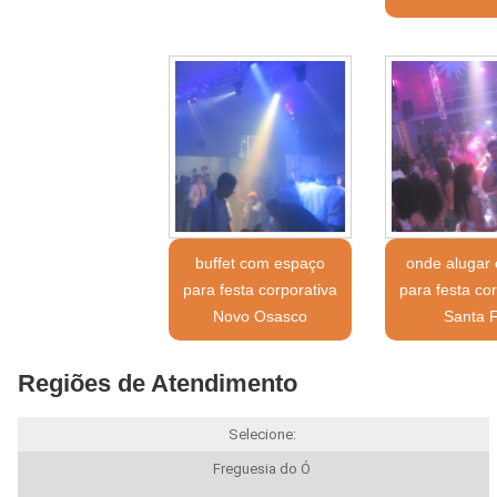
buffet com espaço
onde alugar
para festa corporativa
para festa cor
Novo Osasco
Santa 
Regiões de Atendimento
Selecione:
Freguesia do Ó