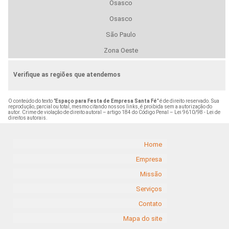
Osasco
Osasco
São Paulo
Zona Oeste
Verifique as regiões que atendemos
O conteúdo do texto "
Espaço para Festa de Empresa Santa Fé
" é de direito reservado. Sua
reprodução, parcial ou total, mesmo citando nossos links, é proibida sem a autorização do
autor. Crime de violação de direito autoral – artigo 184 do Código Penal –
Lei 9610/98 - Lei de
direitos autorais
.
Home
Empresa
Missão
Serviços
Contato
Mapa do site