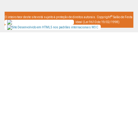
©
O inteiro teor deste site está sujeito à proteção de direitos autorais. Copyright
Salão de Festa
Ideal (Lei 9610 de 19/02/1998)