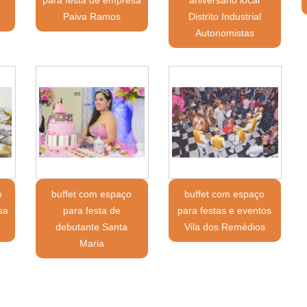
Paiva Ramos
Distrito Industrial
Autonomistas
o
buffet com espaço
buffet com espaço
sa
para festa de
para festas e eventos
debutante Santa
Vila dos Remédios
Maria