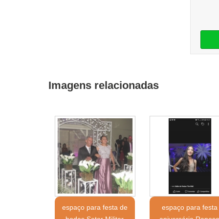
Imagens relacionadas
espaço para festa de
espaço para festa
bodas Setor Militar
aniversário Rapos