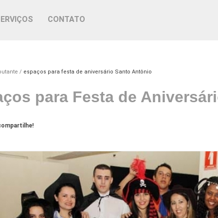
SERVIÇOS
CONTATO
butante
espaços para festa de aniversário Santo Antônio
ços para Festa de Aniversár
ompartilhe!