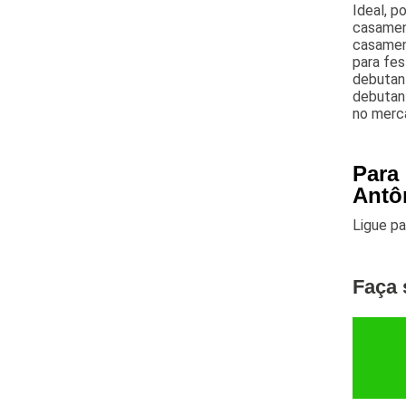
Ideal, p
casament
casamen
para fes
debutant
debutant
no merca
Para
Antô
Ligue p
Faça 