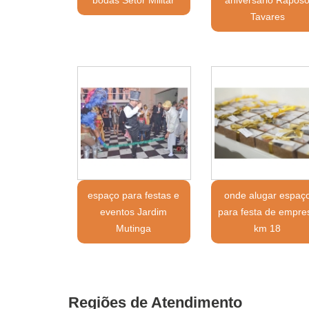
Tavares
espaço para festas e
onde alugar espaç
eventos Jardim
para festa de empre
Mutinga
km 18
Regiões de Atendimento