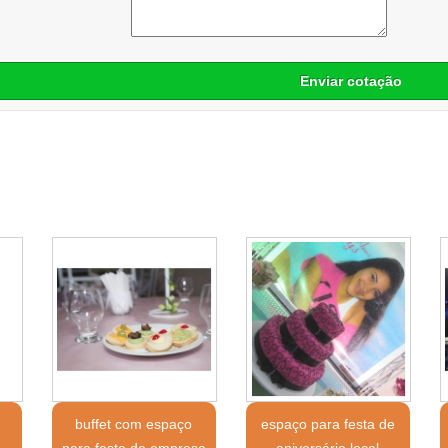
Enviar cotação
buffet com espaço
espaço para festa de
o
para festa de empresa
aniversário local