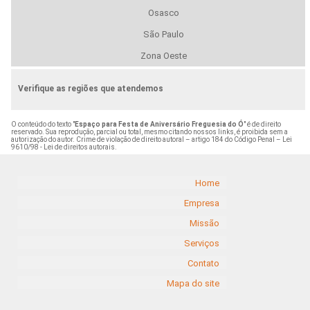
Osasco
São Paulo
Zona Oeste
Verifique as regiões que atendemos
O conteúdo do texto "
Espaço para Festa de Aniversário Freguesia do Ó
" é de direito
reservado. Sua reprodução, parcial ou total, mesmo citando nossos links, é proibida sem a
autorização do autor. Crime de violação de direito autoral – artigo 184 do Código Penal –
Lei
9610/98 - Lei de direitos autorais
.
Home
Empresa
Missão
Serviços
Contato
Mapa do site