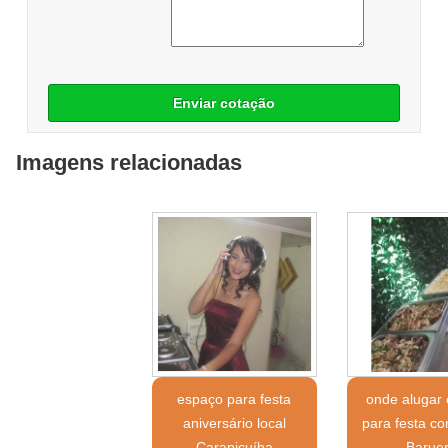
Enviar cotação
Imagens relacionadas
espaço para festa
onde alugar
aniversário local
para festa co
Carapicuíba
Baruer