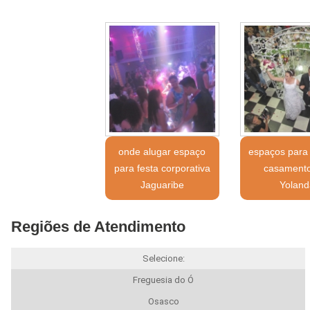
onde alugar espaço
espaços para 
para festa corporativa
casamento
Jaguaribe
Yoland
Regiões de Atendimento
Selecione:
Freguesia do Ó
Osasco