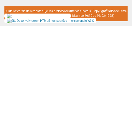
©
O inteiro teor deste site está sujeito à proteção de direitos autorais. Copyright
Salão de Festa
Ideal (Lei 9610 de 19/02/1998)