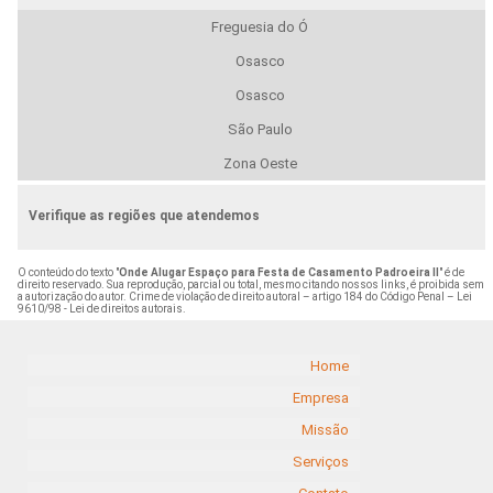
Freguesia do Ó
Osasco
Osasco
São Paulo
Zona Oeste
Verifique as regiões que atendemos
O conteúdo do texto "
Onde Alugar Espaço para Festa de Casamento Padroeira II
" é de
direito reservado. Sua reprodução, parcial ou total, mesmo citando nossos links, é proibida sem
a autorização do autor. Crime de violação de direito autoral – artigo 184 do Código Penal –
Lei
9610/98 - Lei de direitos autorais
.
Home
Empresa
Missão
Serviços