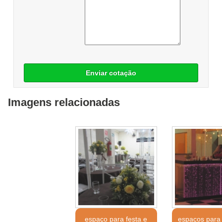
Enviar cotação
Imagens relacionadas
espaço para festa e
espaços para 