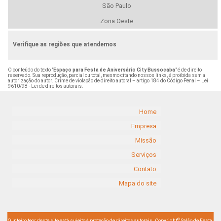
São Paulo
Zona Oeste
Verifique as regiões que atendemos
O conteúdo do texto "
Espaço para Festa de Aniversário City Bussocaba
" é de direito
reservado. Sua reprodução, parcial ou total, mesmo citando nossos links, é proibida sem a
autorização do autor. Crime de violação de direito autoral – artigo 184 do Código Penal –
Lei
9610/98 - Lei de direitos autorais
.
Home
Empresa
Missão
Serviços
Contato
Mapa do site
©
O inteiro teor deste site está sujeito à proteção de direitos autorais. Copyright
Salão de Festa