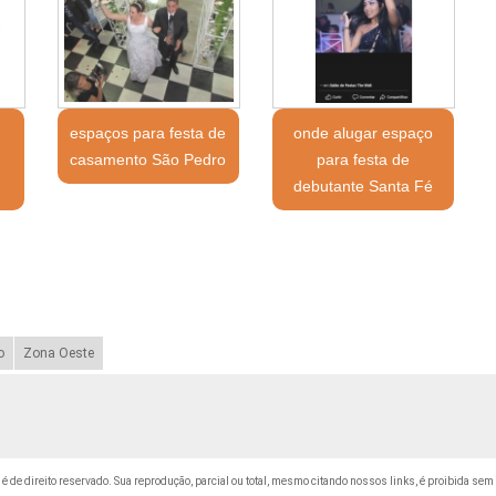
a
espaços para festa de
onde alugar espaço
casamento São Pedro
para festa de
debutante Santa Fé
o
Zona Oeste
" é de direito reservado. Sua reprodução, parcial ou total, mesmo citando nossos links, é proibida sem 