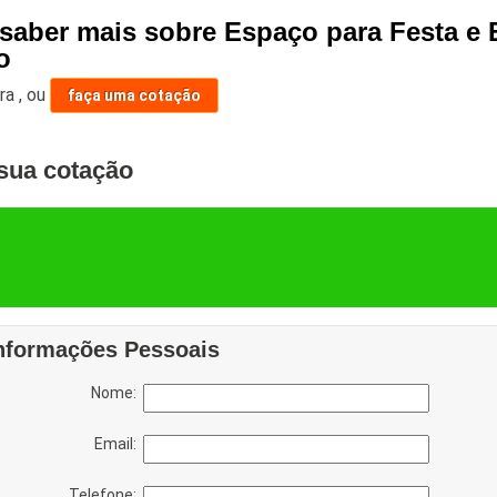
 saber mais sobre Espaço para Festa e 
o
ara
,
ou
faça uma cotação
sua cotação
nformações Pessoais
Nome:
Email:
Telefone: