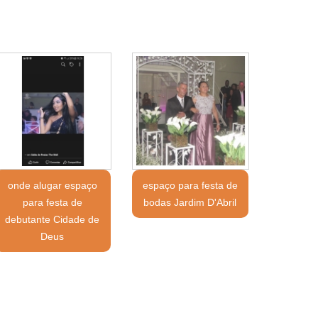
onde alugar espaço
espaço para festa de
para festa de
bodas Jardim D'Abril
debutante Cidade de
Deus