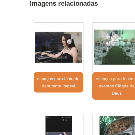
Imagens relacionadas
espaços para festa de
espaços para festas
debutante Itapevi
eventos Cidade de
Deus