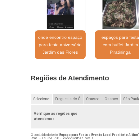
onde encontro espaço
espaços para fest
para festa aniversário
com buffet Jardim
Jardim das Flores
Piratininga
Regiões de Atendimento
Selecione:
Freguesia do Ó
Osasco
Osasco
São Paul
Verifique as regiões que
atendemos
O conteúdo do texto "
Espaço para Festa e Evento Local Presidnte Altino
Penal –
Lei 9610/98 - Lei de direitos autorais
.