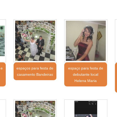
 e
espaços para festa de
espaço para festa de
casamento Bandeiras
debutante local
Helena Maria