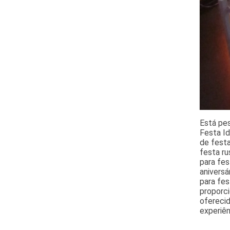
Está pes
Festa Id
de festa
festa r
para fes
aniversá
para fes
proporc
oferecid
experiên