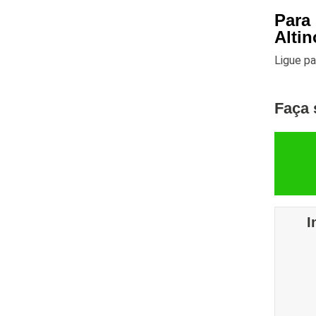
Para
Altin
Ligue p
Faça 
I