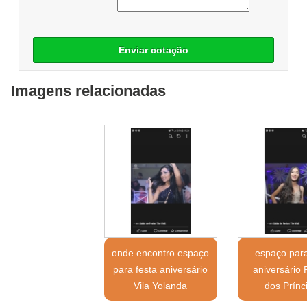
Enviar cotação
Imagens relacionadas
onde encontro espaço
espaço para
para festa aniversário
aniversário
Vila Yolanda
dos Prínc