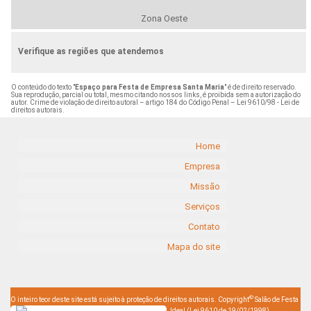
Zona Oeste
Verifique as regiões que atendemos
O conteúdo do texto "
Espaço para Festa de Empresa Santa Maria
" é de direito reservado.
Sua reprodução, parcial ou total, mesmo citando nossos links, é proibida sem a autorização do
autor. Crime de violação de direito autoral – artigo 184 do Código Penal –
Lei 9610/98 - Lei de
direitos autorais
.
Home
Empresa
Missão
Serviços
Contato
Mapa do site
©
O inteiro teor deste site está sujeito à proteção de direitos autorais. Copyright
Salão de Festa
Ideal (Lei 9610 de 19/02/1998)