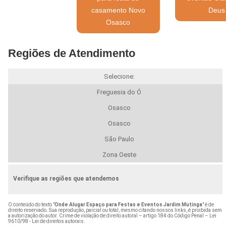
casamento Novo
Deus
Osasco
Regiões de Atendimento
Selecione:
Freguesia do Ó
Osasco
Osasco
São Paulo
Zona Oeste
Verifique as regiões que atendemos
O conteúdo do texto "
Onde Alugar Espaço para Festas e Eventos Jardim Mutinga
" é de
direito reservado. Sua reprodução, parcial ou total, mesmo citando nossos links, é proibida sem
a autorização do autor. Crime de violação de direito autoral – artigo 184 do Código Penal –
Lei
9610/98 - Lei de direitos autorais
.