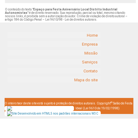
O conteúdo do texto "
Espaço para Festa Aniversário Local Distrito Industrial
Autonomistas
" é de direito reservado. Sua reprodução, parcial ou total, mesmo citando
nossos links, é proibida sem a autorização do autor. Crime de violação de direito autoral –
artigo 184 do Código Penal –
Lei 9610/98 - Lei de direitos autorais
.
Home
Empresa
Missão
Serviços
Contato
Mapa do site
©
O inteiro teor deste site está sujeito à proteção de direitos autorais. Copyright
Salão de Festa
Ideal (Lei 9610 de 19/02/1998)