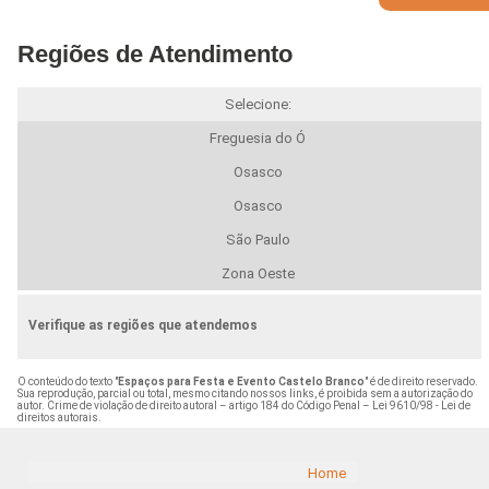
Regiões de Atendimento
Selecione:
Freguesia do Ó
Osasco
Osasco
São Paulo
Zona Oeste
Verifique as regiões que atendemos
O conteúdo do texto "
Espaços para Festa e Evento Castelo Branco
" é de direito reservado.
Sua reprodução, parcial ou total, mesmo citando nossos links, é proibida sem a autorização do
autor. Crime de violação de direito autoral – artigo 184 do Código Penal –
Lei 9610/98 - Lei de
direitos autorais
.
Home