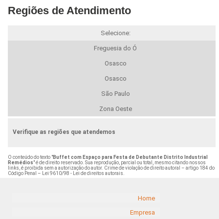
Regiões de Atendimento
Selecione:
Freguesia do Ó
Osasco
Osasco
São Paulo
Zona Oeste
Verifique as regiões que atendemos
O conteúdo do texto "
Buffet com Espaço para Festa de Debutante Distrito Industrial
Remédios
" é de direito reservado. Sua reprodução, parcial ou total, mesmo citando nossos
links, é proibida sem a autorização do autor. Crime de violação de direito autoral – artigo 184 do
Código Penal –
Lei 9610/98 - Lei de direitos autorais
.
Home
Empresa