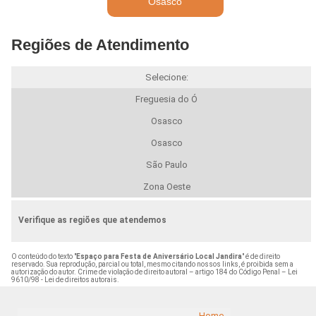
Osasco
Regiões de Atendimento
Selecione:
Freguesia do Ó
Osasco
Osasco
São Paulo
Zona Oeste
Verifique as regiões que atendemos
O conteúdo do texto "
Espaço para Festa de Aniversário Local Jandira
" é de direito
reservado. Sua reprodução, parcial ou total, mesmo citando nossos links, é proibida sem a
autorização do autor. Crime de violação de direito autoral – artigo 184 do Código Penal –
Lei
9610/98 - Lei de direitos autorais
.
Home