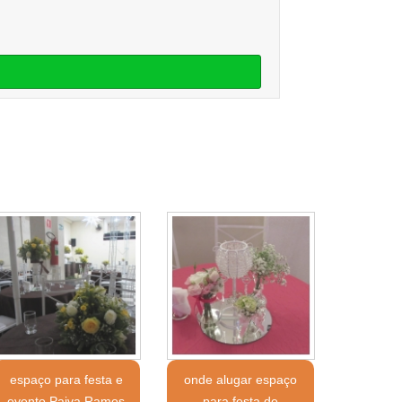
espaço para festa e
onde alugar espaço
evento Paiva Ramos
para festa de