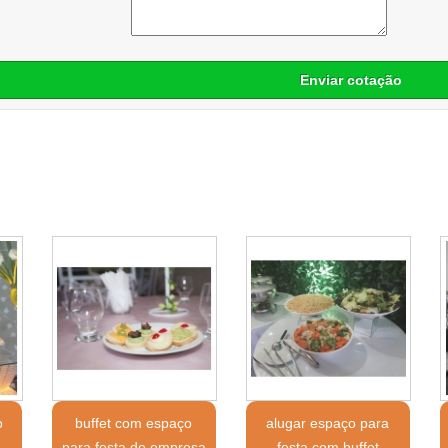
Enviar cotação
o
buffet com espaço
alugar espaço para
o
para festa de empresa
festa com buffet