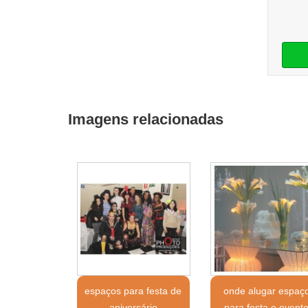
Imagens relacionadas
espaços para festa de
onde alugar espaç
aniversário
para festa e event