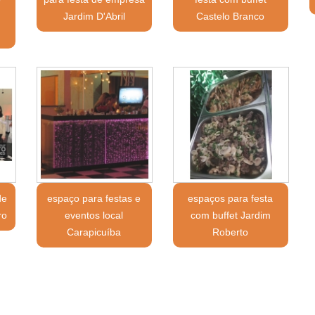
Jardim D'Abril
Castelo Branco
de
espaço para festas e
espaços para festa
ro
eventos local
com buffet Jardim
Carapicuíba
Roberto