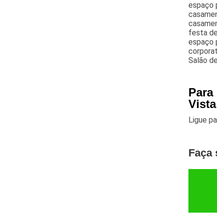
espaço p
casamen
casament
festa de
espaço p
corporat
Salão d
Para
Vista
Ligue p
Faça 