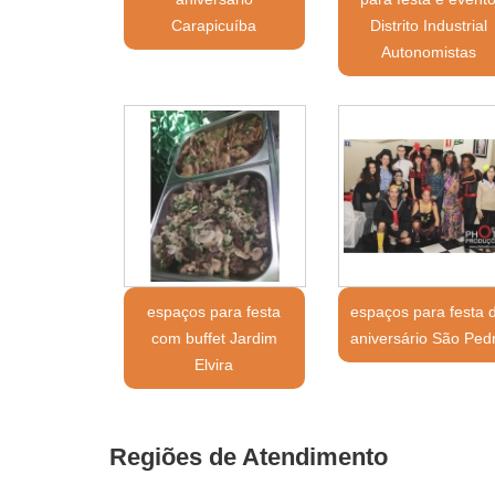
Carapicuíba
Distrito Industrial
Autonomistas
espaços para festa
espaços para festa 
com buffet Jardim
aniversário São Ped
Elvira
Regiões de Atendimento