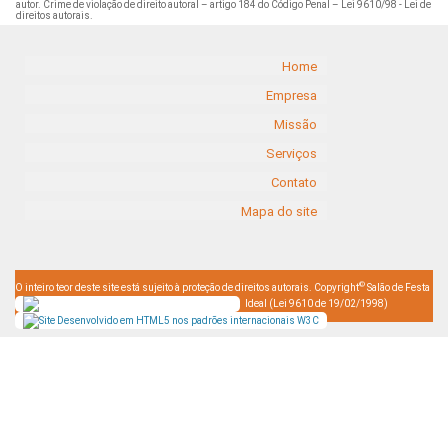
autor. Crime de violação de direito autoral – artigo 184 do Código Penal –
Lei 9610/98 - Lei de
direitos autorais
.
Home
Empresa
Missão
Serviços
Contato
Mapa do site
©
O inteiro teor deste site está sujeito à proteção de direitos autorais. Copyright
Salão de Festa
Ideal (Lei 9610 de 19/02/1998)