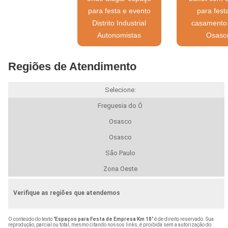
para festa e evento
para fest
Distrito Industrial
casamento
Autonomistas
Osasc
Regiões de Atendimento
Selecione:
Freguesia do Ó
Osasco
Osasco
São Paulo
Zona Oeste
Verifique as regiões que atendemos
O conteúdo do texto "
Espaços para Festa de Empresa Km 18
" é de direito reservado. Sua
reprodução, parcial ou total, mesmo citando nossos links, é proibida sem a autorização do