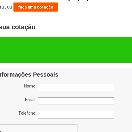
ara
,
ou
faça uma cotação
sua cotação
nformações Pessoais
Nome:
Email:
Telefone: