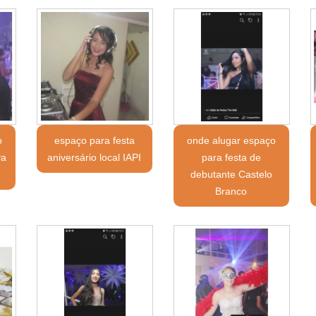
o
espaço para festa
onde alugar espaço
va
aniversário local IAPI
para festa de
debutante Castelo
Branco