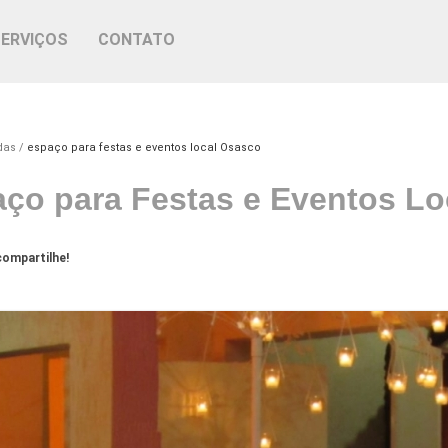
SERVIÇOS
CONTATO
das
espaço para festas e eventos local Osasco
ço para Festas e Eventos L
ompartilhe!