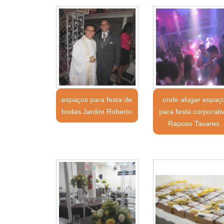
espaços para festa de
onde alugar espaç
bodas Jardim Roberto
para festa corporati
Raposo Tavares