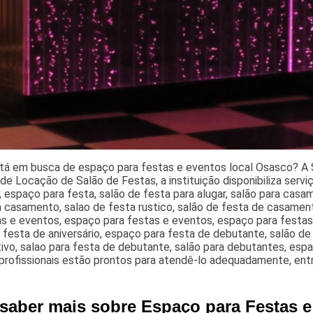
tá em busca de espaço para festas e eventos local Osasco? A S
de Locação de Salão de Festas, a instituição disponibiliza serv
 espaço para festa, salão de festa para alugar, salão para casa
a casamento, salao de festa rustico, salão de festa de casamen
s e eventos, espaço para festas e eventos, espaço para festas 
 festa de aniversário, espaço para festa de debutante, salão d
ivo, salao para festa de debutante, salão para debutantes, espa
profissionais estão prontos para atendê-lo adequadamente, ent
 saber mais sobre Espaço para Festas 