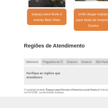
espaço para festa e
onde alugar espaç
evento Bela Vista
para festa de empre
Centro
Regiões de Atendimento
Selecione:
Freguesia do Ó
Osasco
Osasco
São Paul
Verifique as regiões que
atendemos
O conteúdo do texto "
Espaço para Festas e Eventos Local Osasco
" é de d
Lei 9610/98 - Lei de direitos autorais
.