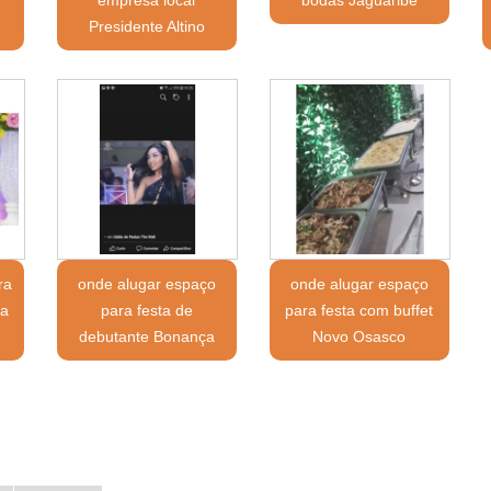
Presidente Altino
ra
onde alugar espaço
onde alugar espaço
la
para festa de
para festa com buffet
debutante Bonança
Novo Osasco