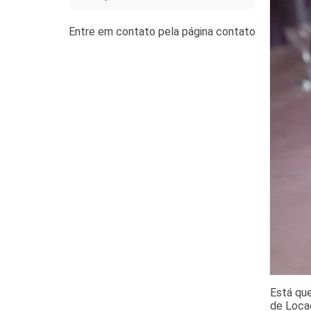
Está qu
de Locaç