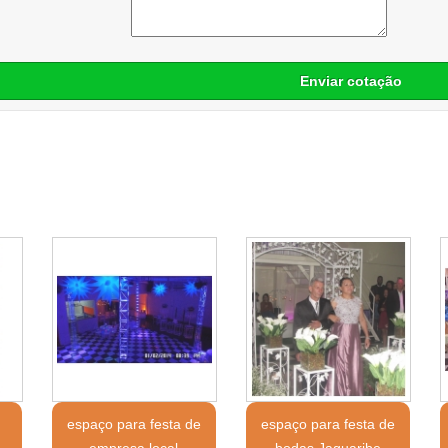
Enviar cotação
a
espaço para festa de
espaço para festa de
empresa local
bodas Jaguaribe