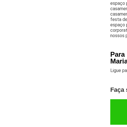
espaço p
casamen
casament
festa de
espaço p
corporat
nossos p
Para
Mari
Ligue p
Faça 