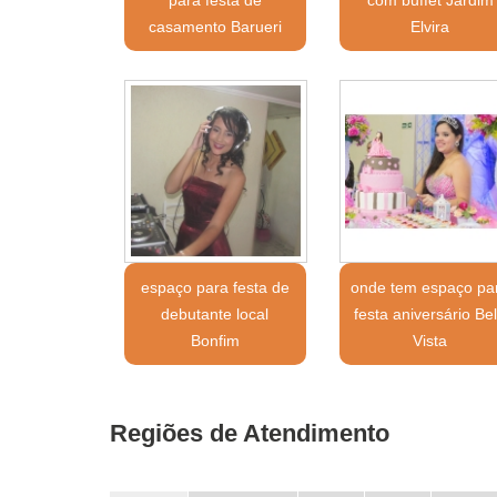
casamento Barueri
Elvira
espaço para festa de
onde tem espaço pa
debutante local
festa aniversário Be
Bonfim
Vista
Regiões de Atendimento