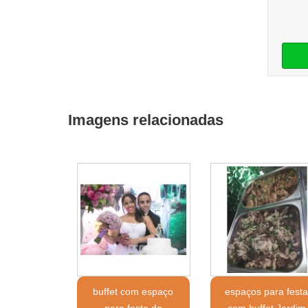
Imagens relacionadas
buffet com espaço
espaços para fest
para festa de
com buffet Jardim