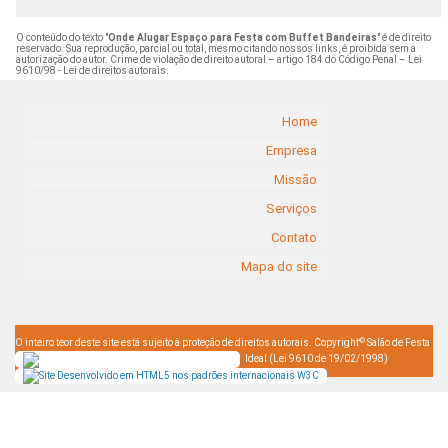
O conteúdo do texto "
Onde Alugar Espaço para Festa com Buffet Bandeiras
" é de direito
reservado. Sua reprodução, parcial ou total, mesmo citando nossos links, é proibida sem a
autorização do autor. Crime de violação de direito autoral – artigo 184 do Código Penal –
Lei
9610/98 - Lei de direitos autorais
.
Home
Empresa
Missão
Serviços
Contato
Mapa do site
©
O inteiro teor deste site está sujeito à proteção de direitos autorais. Copyright
Salão de Festa
Ideal (Lei 9610 de 19/02/1998)