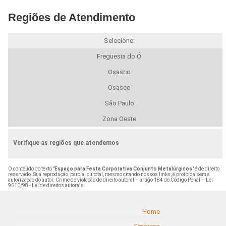
Regiões de Atendimento
Selecione:
Freguesia do Ó
Osasco
Osasco
São Paulo
Zona Oeste
Verifique as regiões que atendemos
O conteúdo do texto "
Espaço para Festa Corporativa Conjunto Metalúrgicos
" é de direito
reservado. Sua reprodução, parcial ou total, mesmo citando nossos links, é proibida sem a
autorização do autor. Crime de violação de direito autoral – artigo 184 do Código Penal –
Lei
9610/98 - Lei de direitos autorais
.
Home