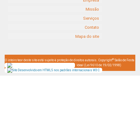
Empresa
Missão
Serviços
Contato
Mapa do site
©
O inteiro teor deste site está sujeito à proteção de direitos autorais. Copyright
Salão de Festa
Ideal (Lei 9610 de 19/02/1998)