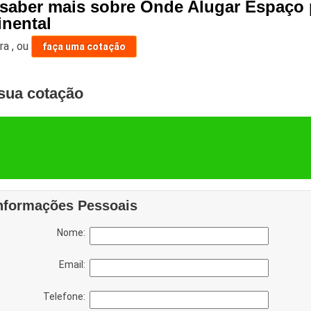
 saber mais sobre Onde Alugar Espaço 
inental
ara
,
ou
faça uma cotação
sua cotação
nformações Pessoais
Nome:
Email:
Telefone: