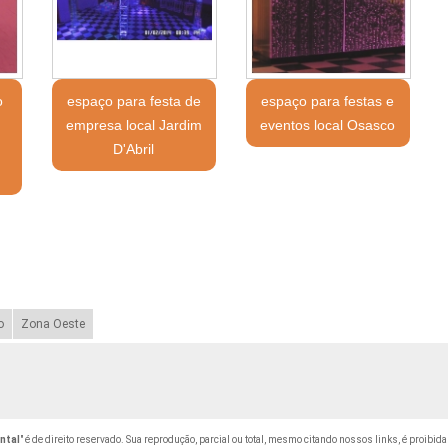
o
espaço para festa de
espaço para festas e
empresa local Jardim
eventos local Osasco
D'Abril
o
Zona Oeste
ntal
" é de direito reservado. Sua reprodução, parcial ou total, mesmo citando nossos links, é proibida