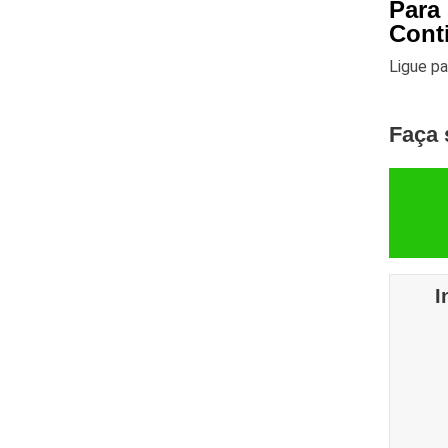
Para
Cont
Ligue p
Faça 
I