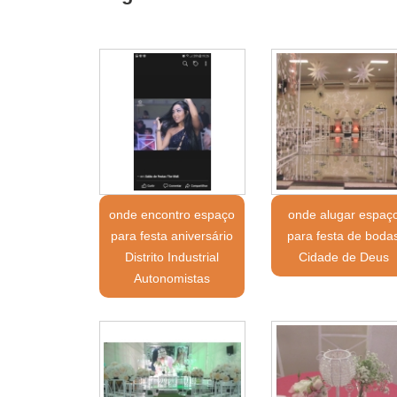
onde encontro espaço
onde alugar espaç
para festa aniversário
para festa de boda
Distrito Industrial
Cidade de Deus
Autonomistas