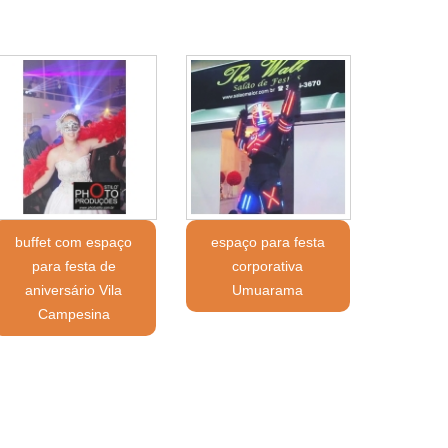
buffet com espaço
espaço para festa
para festa de
corporativa
aniversário Vila
Umuarama
Campesina