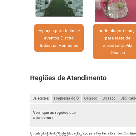
espaços para festas e
onde alugar espaç
eventos Distrito
para festa de
Industrial Remédios
aniversário Vila
Osasco
Regiões de Atendimento
Selecione:
Freguesia do Ó
Osasco
Osasco
São Paul
Verifique as regiões que
atendemos
O conteúdo do texto "
Onde Alugar Espaço para Festas e Eventos Contine