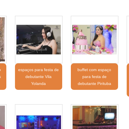
o
espaços para festa de
buffet com espaço
s
debutante Vila
para festa de
Yolanda
debutante Pirituba