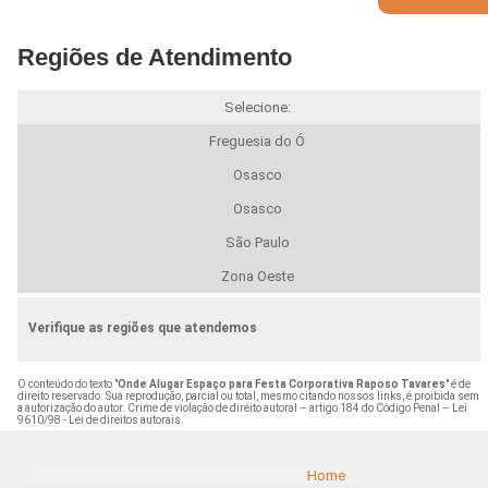
Regiões de Atendimento
Selecione:
Freguesia do Ó
Osasco
Osasco
São Paulo
Zona Oeste
Verifique as regiões que atendemos
O conteúdo do texto "
Onde Alugar Espaço para Festa Corporativa Raposo Tavares
" é de
direito reservado. Sua reprodução, parcial ou total, mesmo citando nossos links, é proibida sem
a autorização do autor. Crime de violação de direito autoral – artigo 184 do Código Penal –
Lei
9610/98 - Lei de direitos autorais
.
Home