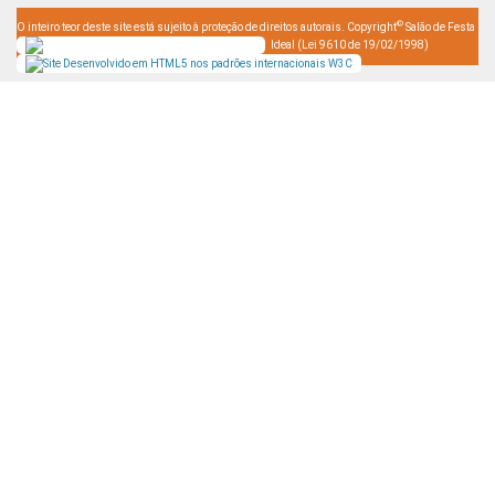
©
O inteiro teor deste site está sujeito à proteção de direitos autorais. Copyright
Salão de Festa
Ideal (Lei 9610 de 19/02/1998)