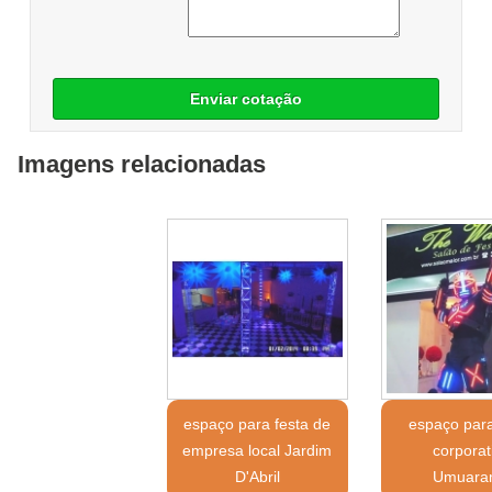
Enviar cotação
Imagens relacionadas
espaço para festa de
espaço para
empresa local Jardim
corporat
D'Abril
Umuara