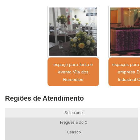
espaço para festa e
espaços para 
evento Vila dos
empresa Di
Remédios
Industrial 
Regiões de Atendimento
Selecione:
Freguesia do Ó
Osasco