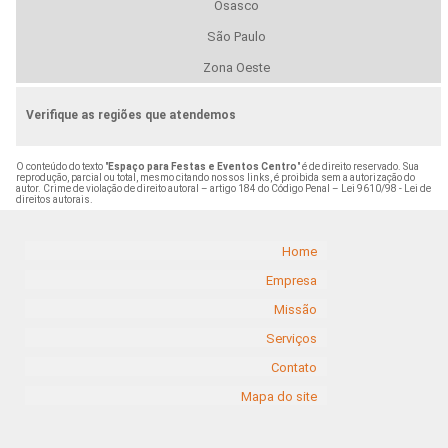
Osasco
São Paulo
Zona Oeste
Verifique as regiões que atendemos
O conteúdo do texto "
Espaço para Festas e Eventos Centro
" é de direito reservado. Sua
reprodução, parcial ou total, mesmo citando nossos links, é proibida sem a autorização do
autor. Crime de violação de direito autoral – artigo 184 do Código Penal –
Lei 9610/98 - Lei de
direitos autorais
.
Home
Empresa
Missão
Serviços
Contato
Mapa do site