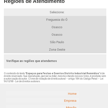
Regiões de Atendimento
Selecione:
Freguesia do Ó
Osasco
Osasco
São Paulo
Zona Oeste
Verifique as regiões que atendemos
O conteúdo do texto "
Espaços para Festas e Eventos Distrito Industrial Remédios
" é de
direito reservado. Sua reprodução, parcial ou total, mesmo citando nossos links, é proibida sem
a autorização do autor. Crime de violação de direito autoral – artigo 184 do Código Penal –
Lei
9610/98 - Lei de direitos autorais
.
Home
Empresa
Missão