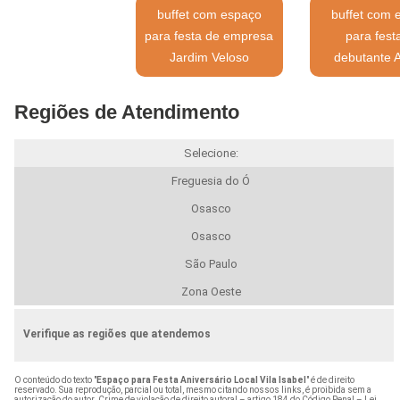
buffet com espaço
buffet com 
para festa de empresa
para fest
Jardim Veloso
debutante 
Regiões de Atendimento
Selecione:
Freguesia do Ó
Osasco
Osasco
São Paulo
Zona Oeste
Verifique as regiões que atendemos
O conteúdo do texto "
Espaço para Festa Aniversário Local Vila Isabel
" é de direito
reservado. Sua reprodução, parcial ou total, mesmo citando nossos links, é proibida sem a
autorização do autor. Crime de violação de direito autoral – artigo 184 do Código Penal –
Lei