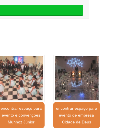
encontrar espaço para
encontrar espaço para
evento e convenções
evento de empresa
Munhoz Júnior
Cidade de Deus