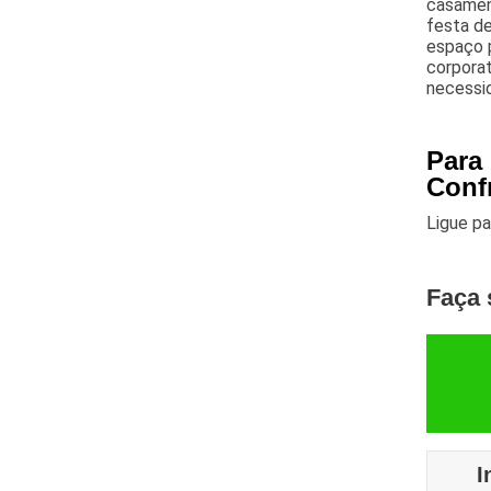
casament
festa de
espaço p
corporat
necessid
Para
Conf
Ligue p
Faça 
I