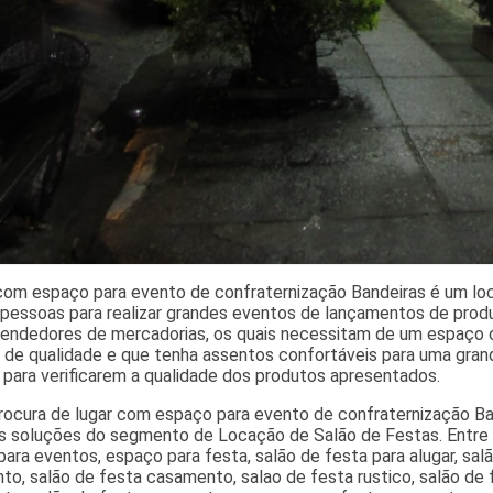
com espaço para evento de confraternização Bandeiras é um loc
 pessoas para realizar grandes eventos de lançamentos de prod
vendedores de mercadorias, os quais necessitam de um espaço o
 de qualidade e que tenha assentos confortáveis para uma gran
 para verificarem a qualidade dos produtos apresentados.
rocura de lugar com espaço para evento de confraternização Ba
 soluções do segmento de Locação de Salão de Festas. Entre el
ara eventos, espaço para festa, salão de festa para alugar, sal
to, salão de festa casamento, salao de festa rustico, salão de