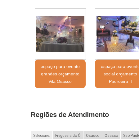
espaço para evento
espaço para event
grandes orçamento
social orçamento
Vila Osasco
Padroeira II
Regiões de Atendimento
Selecione:
Freguesia do Ó
Osasco
Osasco
São Paul