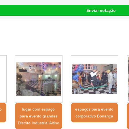
Enviar cotação
o
lugar com espaço
espaços para evento
para evento grandes
corporativo Bonança
Distrito Industrial Altino