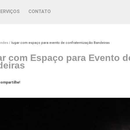
SERVIÇOS
CONTATO
andes
lugar com espaço para evento de confraternização Bandeiras
r com Espaço para Evento d
eiras
ompartilhe!