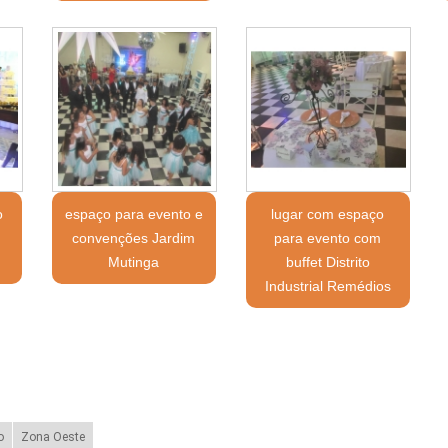
o
espaço para evento e
lugar com espaço
convenções Jardim
para evento com
Mutinga
buffet Distrito
Industrial Remédios
o
Zona Oeste