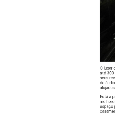
O lugar 
até 300
seus re
de áudio
alojados
Está a p
melhores
espaço p
casamen