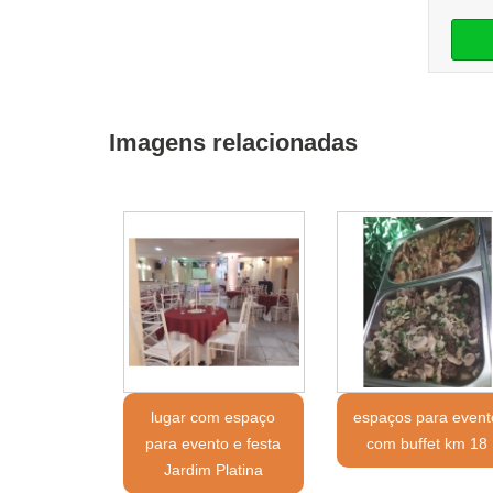
Imagens relacionadas
lugar com espaço
espaços para event
para evento e festa
com buffet km 18
Jardim Platina