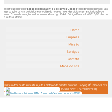
O conteúdo do texto "
Espaços para Evento Social Vila Osasco
" é de direito reservado. Sua
reprodução, parcial ou total, mesmo citando nossos links, é proibida sem a autorização do
autor. Crime de violação de direito autoral – artigo 184 do Código Penal –
Lei 9610/98 - Lei de
direitos autorais
.
Home
Empresa
Missão
Serviços
Contato
Mapa do site
©
O inteiro teor deste site está sujeito à proteção de direitos autorais. Copyright
Salão de Festa
Ideal (Lei 9610 de 19/02/1998)