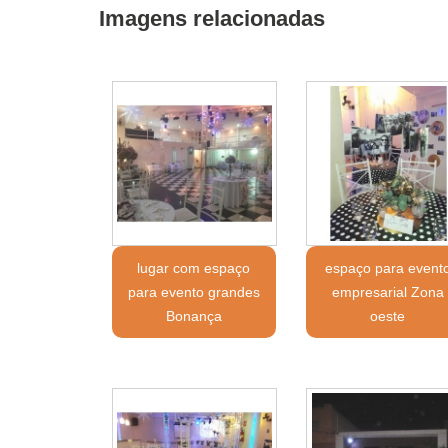
Imagens relacionadas
lugar com espaço
espaço para event
para evento grandes
empresarial Zona
Bonança
oeste