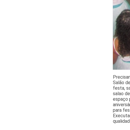
Precisa
Salão de
festa, s
salao de
espaço p
aniversá
para fes
Executan
qualidad