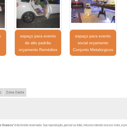
o
espaço para evento
espaço para evento
de alto padrão
social orçamento
orçamento Remédios
Conjunto Metalúrgicos
o
Zona Oeste
o Osasco
" é de direito reservado. Sua reprodução, parcial ou total, mesmo citando nossos links, é pr