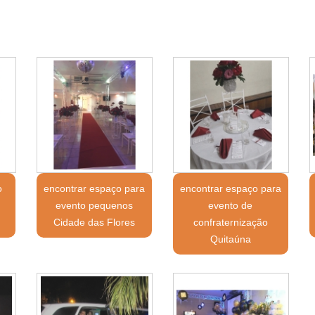
o
encontrar espaço para
encontrar espaço para
evento pequenos
evento de
Cidade das Flores
confraternização
Quitaúna