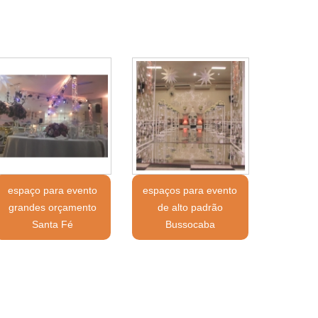
espaço para evento
espaços para evento
grandes orçamento
de alto padrão
Santa Fé
Bussocaba