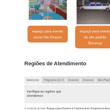
espaço para evento
espaço para event
social Vila Osasco
de alto padrão
Bonança
Regiões de Atendimento
Selecione:
Freguesia do Ó
Osasco
Osasco
São Paul
Verifique as regiões que
atendemos
O conteúdo do texto "
Espaço para Evento e Convenções Orçamento Nov