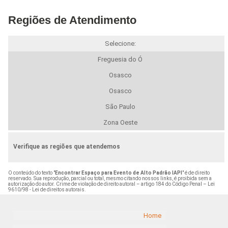
Regiões de Atendimento
Selecione:
Freguesia do Ó
Osasco
Osasco
São Paulo
Zona Oeste
Verifique as regiões que atendemos
O conteúdo do texto "
Encontrar Espaço para Evento de Alto Padrão IAPI
" é de direito
reservado. Sua reprodução, parcial ou total, mesmo citando nossos links, é proibida sem a
autorização do autor. Crime de violação de direito autoral – artigo 184 do Código Penal –
Lei
9610/98 - Lei de direitos autorais
.
Home