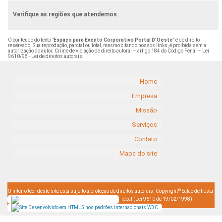
Verifique as regiões que atendemos
O conteúdo do texto "
Espaço para Evento Corporativo Portal D'Oeste
" é de direito
reservado. Sua reprodução, parcial ou total, mesmo citando nossos links, é proibida sem a
autorização do autor. Crime de violação de direito autoral – artigo 184 do Código Penal –
Lei
9610/98 - Lei de direitos autorais
.
Home
Empresa
Missão
Serviços
Contato
Mapa do site
©
O inteiro teor deste site está sujeito à proteção de direitos autorais. Copyright
Salão de Festa
Ideal (Lei 9610 de 19/02/1998)