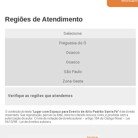
Montan
Regiões de Atendimento
Selecione:
Freguesia do Ó
Osasco
Osasco
São Paulo
Zona Oeste
Verifique as regiões que atendemos
O conteúdo do texto "
Lugar com Espaço para Evento de Alto Padrão Santa Fé
" é de direito
reservado. Sua reprodução, parcial ou total, mesmo citando nossos links, é proibida sem a
autorização do autor. Crime de violação de direito autoral – artigo 184 do Código Penal –
Lei
9610/98 - Lei de direitos autorais
.
Home