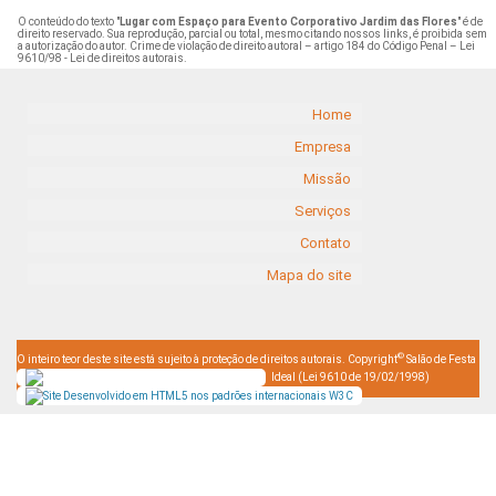
O conteúdo do texto "
Lugar com Espaço para Evento Corporativo Jardim das Flores
" é de
direito reservado. Sua reprodução, parcial ou total, mesmo citando nossos links, é proibida sem
a autorização do autor. Crime de violação de direito autoral – artigo 184 do Código Penal –
Lei
9610/98 - Lei de direitos autorais
.
Home
Empresa
Missão
Serviços
Contato
Mapa do site
©
O inteiro teor deste site está sujeito à proteção de direitos autorais. Copyright
Salão de Festa
Ideal (Lei 9610 de 19/02/1998)