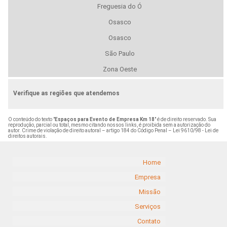
Freguesia do Ó
Osasco
Osasco
São Paulo
Zona Oeste
Verifique as regiões que atendemos
O conteúdo do texto "
Espaços para Evento de Empresa Km 18
" é de direito reservado. Sua
reprodução, parcial ou total, mesmo citando nossos links, é proibida sem a autorização do
autor. Crime de violação de direito autoral – artigo 184 do Código Penal –
Lei 9610/98 - Lei de
direitos autorais
.
Home
Empresa
Missão
Serviços
Contato