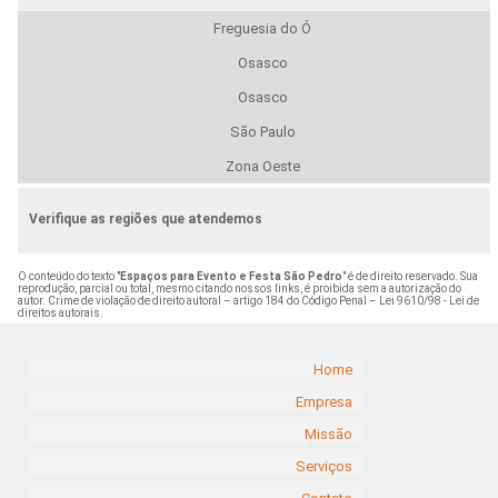
Freguesia do Ó
Osasco
Osasco
São Paulo
Zona Oeste
Verifique as regiões que atendemos
O conteúdo do texto "
Espaços para Evento e Festa São Pedro
" é de direito reservado. Sua
reprodução, parcial ou total, mesmo citando nossos links, é proibida sem a autorização do
autor. Crime de violação de direito autoral – artigo 184 do Código Penal –
Lei 9610/98 - Lei de
direitos autorais
.
Home
Empresa
Missão
Serviços