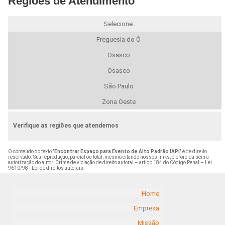
Regiões de Atendimento
Selecione:
Freguesia do Ó
Osasco
Osasco
São Paulo
Zona Oeste
Verifique as regiões que atendemos
O conteúdo do texto "
Encontrar Espaço para Evento de Alto Padrão IAPI
" é de direito
reservado. Sua reprodução, parcial ou total, mesmo citando nossos links, é proibida sem a
autorização do autor. Crime de violação de direito autoral – artigo 184 do Código Penal –
Lei
9610/98 - Lei de direitos autorais
.
Home
Empresa
Missão