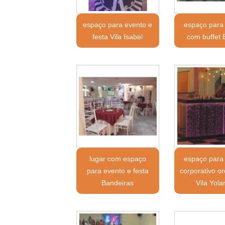
espaço para evento e
espaço para
festa Vila Isabel
com buffet 
lugar com espaço
espaço para
para evento e festa
corporativo o
Bandeiras
Vila Yol