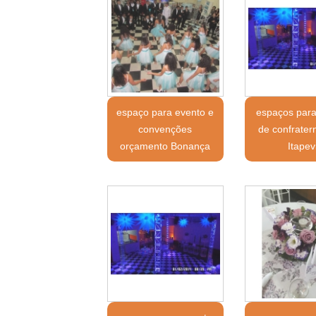
espaço para evento e
espaços para
convenções
de confrater
orçamento Bonança
Itapev