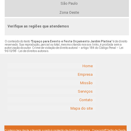
São Paulo
Zona Oeste
Verifique as regiões que atendemos
O conteúdo do texto "
Espaço para Evento e Festa Orçamento Jardim Platina
" é de direito
reservado. Sua reprodução, parcial ou total, mesmo citando nossos links, é proibida sem a
autorização do autor. Crime de violação de direito autoral – artigo 184 do Código Penal –
Lei
9610/98 - Lei de direitos autorais
.
Home
Empresa
Missão
Serviços
Contato
Mapa do site
©
O inteiro teor deste site está sujeito à proteção de direitos autorais. Copyright
Salão de Festa