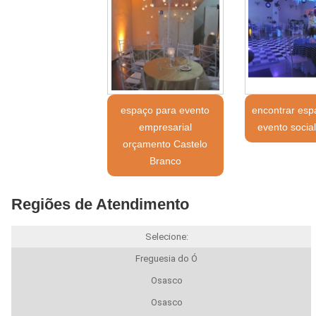
espaço para evento
encontrar esp
empresarial
evento social
orçamento Castelo
Branco
Regiões de Atendimento
Selecione:
Freguesia do Ó
Osasco
Osasco