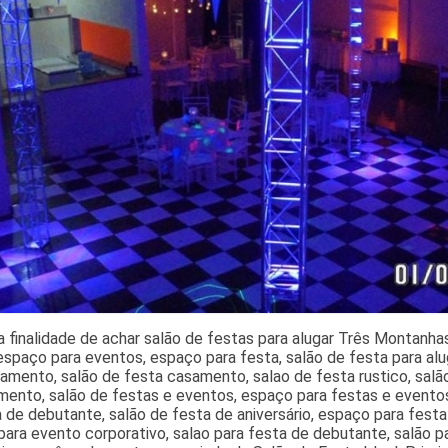
 finalidade de achar salão de festas para alugar Três Montanha
espaço para eventos, espaço para festa, salão de festa para alu
amento, salão de festa casamento, salao de festa rustico, sal
ento, salão de festas e eventos, espaço para festas e eventos,
 de debutante, salão de festa de aniversário, espaço para fest
ara evento corporativo, salao para festa de debutante, salão 