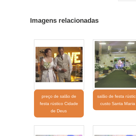
Imagens relacionadas
preço de salão de
salão de festa rústi
festa rústico Cidade
custo Santa Maria
de Deus