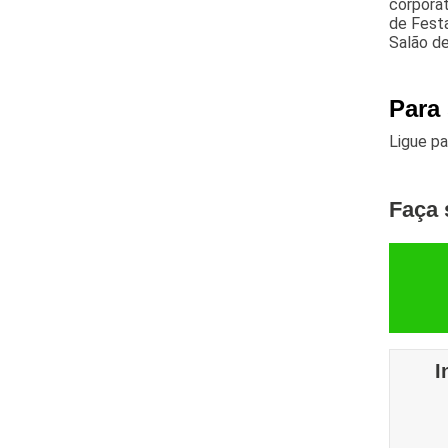
corporat
de Fest
Salão de
Para
Ligue p
Faça 
I