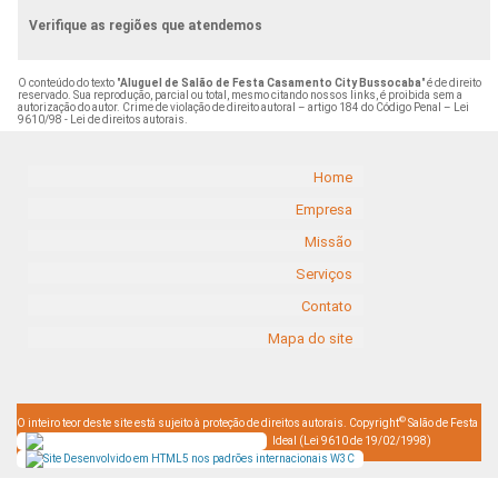
Verifique as regiões que atendemos
O conteúdo do texto "
Aluguel de Salão de Festa Casamento City Bussocaba
" é de direito
reservado. Sua reprodução, parcial ou total, mesmo citando nossos links, é proibida sem a
autorização do autor. Crime de violação de direito autoral – artigo 184 do Código Penal –
Lei
9610/98 - Lei de direitos autorais
.
Home
Empresa
Missão
Serviços
Contato
Mapa do site
©
O inteiro teor deste site está sujeito à proteção de direitos autorais. Copyright
Salão de Festa
Ideal (Lei 9610 de 19/02/1998)