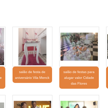
s
salão de festa de
salão de festas para
de
aniversário Vila Menck
alugar valor Cidade
das Flores