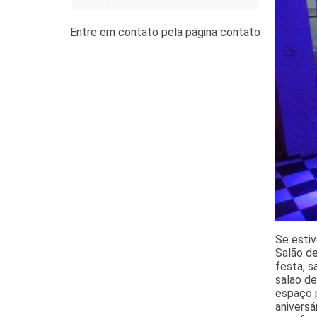
Se estiv
Salão de
festa, s
salao de
espaço p
aniversá