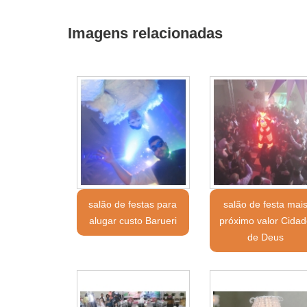
Imagens relacionadas
salão de festas para
salão de festa mai
alugar custo Barueri
próximo valor Cida
de Deus