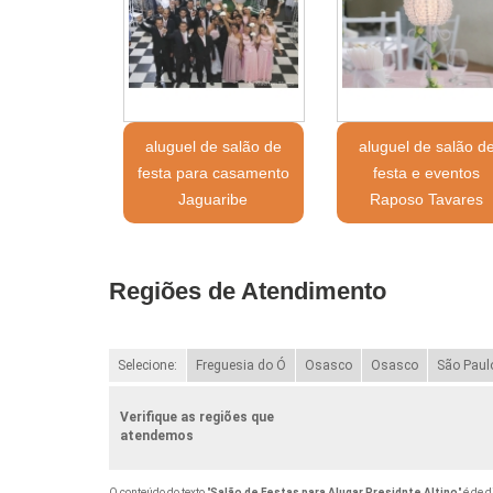
aluguel de salão de
aluguel de salão d
festa para casamento
festa e eventos
Jaguaribe
Raposo Tavares
Regiões de Atendimento
Selecione:
Freguesia do Ó
Osasco
Osasco
São Paul
Verifique as regiões que
atendemos
O conteúdo do texto "
Salão de Festas para Alugar Presidnte Altino
" é de 