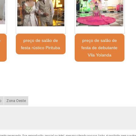
e
preço de salão de
preço de salão de
festa rústico Pirituba
festa de debutante
Vila Yolanda
o
Zona Oeste
direito reservado. Sua reprodução, parcial ou total, mesmo citando nossos links, é proibida sem a auto