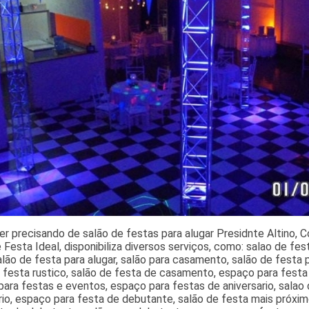
er precisando de salão de festas para alugar Presidnte Altino, 
 Festa Ideal, disponibiliza diversos serviços, como: salao de f
alão de festa para alugar, salão para casamento, salão de fest
 festa rustico, salão de festa de casamento, espaço para fest
ara festas e eventos, espaço para festas de aniversario, salao
rio, espaço para festa de debutante, salão de festa mais próxim