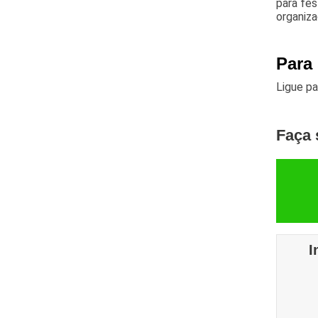
para fes
organiza
Para 
Ligue p
Faça 
I