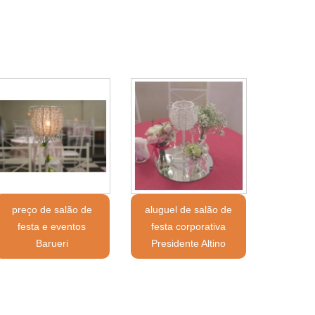
preço de salão de
aluguel de salão de
festa e eventos
festa corporativa
Barueri
Presidente Altino